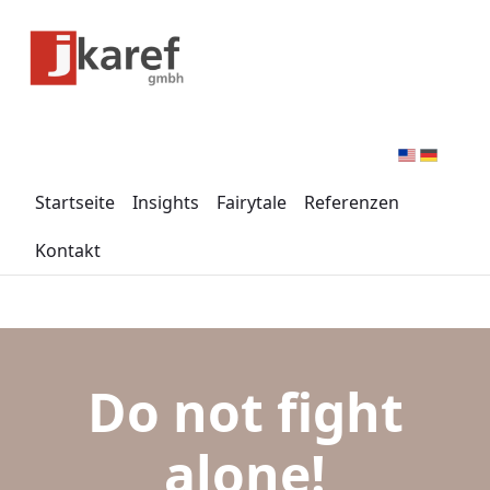
Zum Hauptinhalt springen
Menü für Barrierefreiheit öffnen
Startseite
Insights
Fairytale
Referenzen
Kontakt
Do not fight
alone!