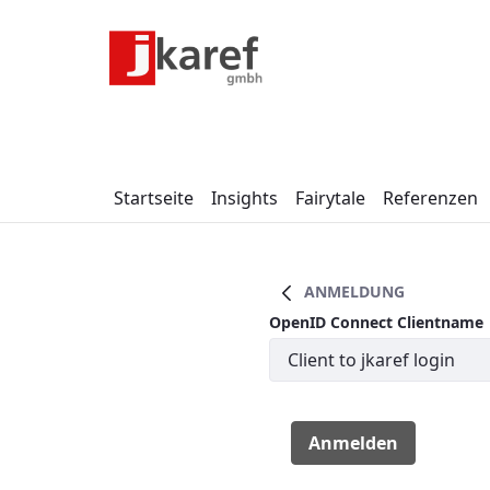
Zum Hauptinhalt springen
Menü für Barrierefreiheit öffnen
Startseite
Insights
Fairytale
Referenzen
ANMELDUNG
OpenID Connect Clientname
Anmelden