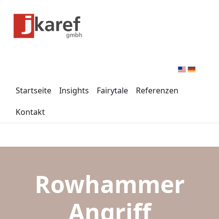
Zum Hauptinhalt springen
Menü für Barrierefreiheit öffnen
Startseite
Insights
Fairytale
Referenzen
Kontakt
Rowhammer
Angriff