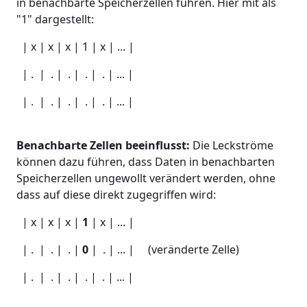
in benachbarte Speicherzellen führen. Hier mit als
"1" dargestellt:
| x | x | x | 1 | x | ... |
| . | . | . | . | . | ... |
| . | . | . | . | . | ... |
Benachbarte Zellen beeinflusst:
Die Leckströme
können dazu führen, dass Daten in benachbarten
Speicherzellen ungewollt verändert werden, ohne
dass auf diese direkt zugegriffen wird:
| x | x | x |
1
| x | ... |
| . | . | . |
0
| . | ... | (veränderte Zelle)
| . | . | . | . | . | ... |