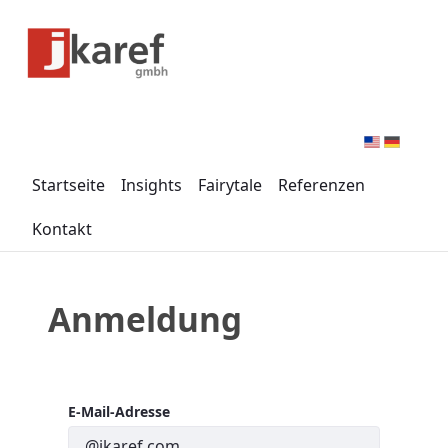
Zum Hauptinhalt springen
Menü für Barrierefreiheit öffnen
Startseite
Insights
Fairytale
Referenzen
Kontakt
Anmeldung
Anmeldung
E-Mail-Adresse